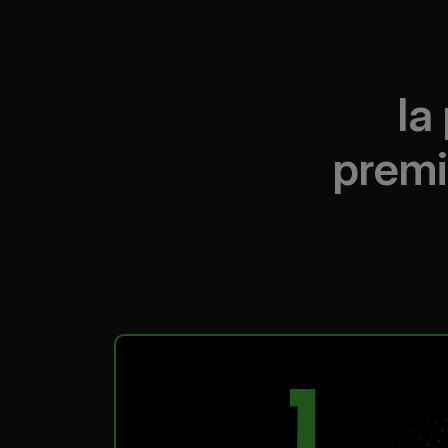
Ia 
premi
1