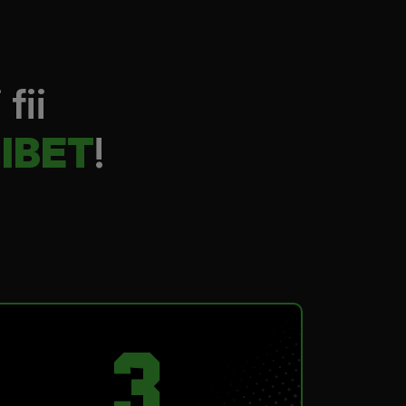
 fii
IBET
!
3