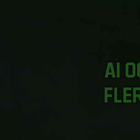
Ai o
fle